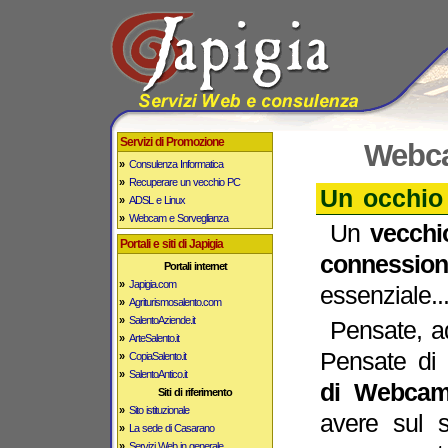
Servizi di Promozione
Webca
»
Consulenza Informatica
»
Recuperare un vecchio PC
Un occhio 
»
ADSL e Linux
»
Webcam e Sorveglianza
Un
vecchi
Portali e siti di Japigia
connession
Portali internet
»
Japigia.com
essenziale..
»
Agriturismosalento.com
»
SalentoAziende.it
Pensate, ad
»
ArteSalento.it
Pensate di i
»
CopiaSalento.it
»
SalentoAntico.it
di Webca
Siti di riferimento
»
Sito istituzionale
avere sul 
»
La sede di Casarano
»
Servizi Web in generale