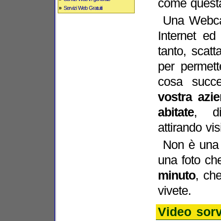
come quest
»
Servizi Web Gratuiti
Una Web
Internet e
tanto, scatt
per permett
cosa succ
vostra azi
abitate
, di
attirando vis
Non è una 
una foto c
minuto
, ch
vivete.
Video sorv