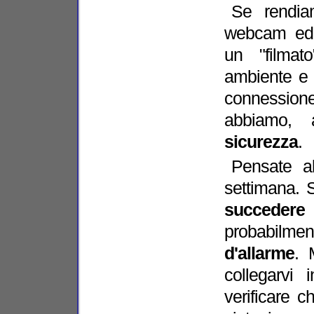
Se rendia
webcam ed a
un "filmat
ambiente e 
connessione
abbiamo,
sicurezza
.
Pensate al
settimana. 
succedere
probabilment
d'allarme
. 
collegarvi 
verificare c